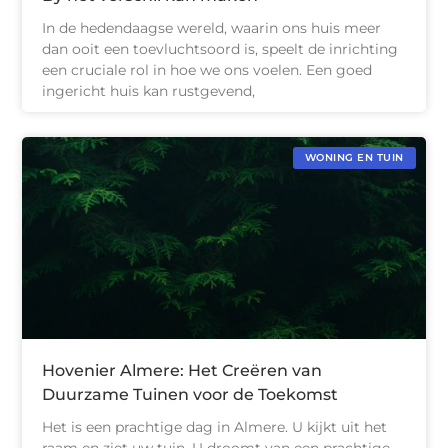
In de hedendaagse wereld, waarin ons huis meer
dan ooit een toevluchtsoord is, speelt de inrichting
een cruciale rol in hoe we ons voelen. Een goed
ingericht huis kan rustgevend,
WONING EN TUIN
Hovenier Almere: Het Creëren van
Duurzame Tuinen voor de Toekomst
Het is een prachtige dag in Almere. U kijkt uit het
raam en ziet uw tuin. U droomt van een prachtige,