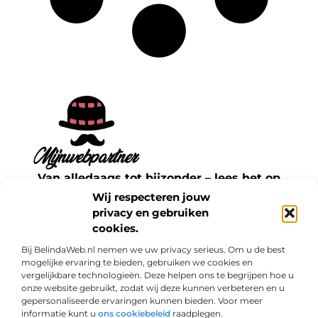
Van alledaags tot bijzonder – lees het op
mijnwebpartner.nl.
Wij respecteren jouw
Ontdek inspirerende blogs en artikelen over
privacy en gebruiken
cookies.
alles wat het dagelijks leven te bieden heeft.
Bij BelindaWeb.nl nemen we uw privacy serieus. Om u de best
Bericht categorie
mogelijke ervaring te bieden, gebruiken we cookies en
vergelijkbare technologieën. Deze helpen ons te begrijpen hoe u
onze website gebruikt, zodat wij deze kunnen verbeteren en u
gepersonaliseerde ervaringen kunnen bieden. Voor meer
informatie kunt u
ons cookiebeleid
raadplegen.