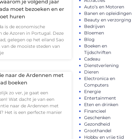
Attracties
waarom je volgend jaar
Auto’s en Motoren
ada moet bezoeken en er
Banen en opleidingen
oet huren
Beauty en verzorging
Bedrijven
a is de economische
Bloemen
n de Azoren in Portugal. Deze
Blog
tad, gelegen op het eiland Sao
Boeken en
n van de mooiste steden van
Tijdschriften
je
Cadeau
Dienstverlening
Dieren
ie naar de Ardennen met
Electronica en
ad boeken
Computers
Energie
elijk zo ver, je gaat een
Entertainment
ken! Wat dacht je van een
Eten en drinken
kantie naar de Ardennen met
Financieel
 Het is een perfecte manier
Geschenken
Gezondheid
Groothandel
Hobby en vrije tijd