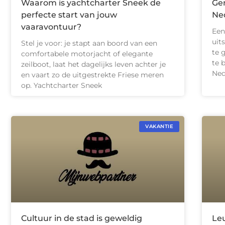
Waarom is yachtcharter Sneek de
Gen
perfecte start van jouw
Ne
vaaravontuur?
Een
uit
Stel je voor: je stapt aan boord van een
te 
comfortabele motorjacht of elegante
te 
zeilboot, laat het dagelijks leven achter je
Ned
en vaart zo de uitgestrekte Friese meren
op. Yachtcharter Sneek
VAKANTIE
Cultuur in de stad is geweldig
Le