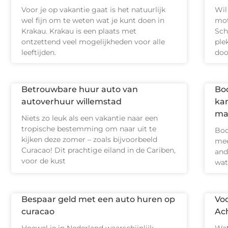
Voor je op vakantie gaat is het natuurlijk
Wil
wel fijn om te weten wat je kunt doen in
mot
Krakau. Krakau is een plaats met
Sch
ontzettend veel mogelijkheden voor alle
ple
leeftijden.
doo
Betrouwbare huur auto van
Boo
autoverhuur willemstad
ka
ma
Niets zo leuk als een vakantie naar een
tropische bestemming om naar uit te
Boo
kijken deze zomer – zoals bijvoorbeeld
mee
Curacao! Dit prachtige eiland in de Cariben,
and
voor de kust
wat
Bespaar geld met een auto huren op
Vo
curacao
Ac