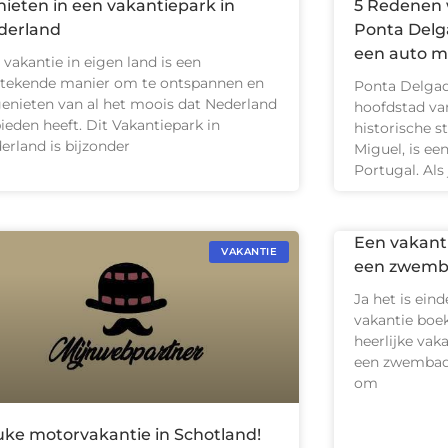
ieten in een vakantiepark in
5 Redenen 
derland
Ponta Delg
een auto m
 vakantie in eigen land is een
stekende manier om te ontspannen en
Ponta Delgad
genieten van al het moois dat Nederland
hoofdstad va
bieden heeft. Dit Vakantiepark in
historische s
erland is bijzonder
Miguel, is ee
Portugal. Als 
Een vakant
VAKANTIE
een zwemb
Ja het is eind
vakantie boe
heerlijke va
een zwembad?
om
uke motorvakantie in Schotland!