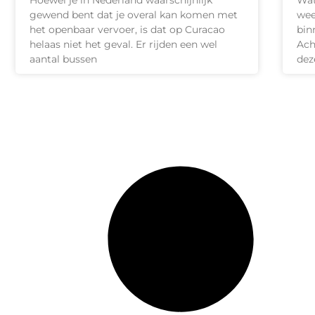
Hoewel je in Nederland waarschijnlijk
Wat
gewend bent dat je overal kan komen met
wee
het openbaar vervoer, is dat op Curacao
bin
helaas niet het geval. Er rijden een wel
Ach
aantal bussen
dez