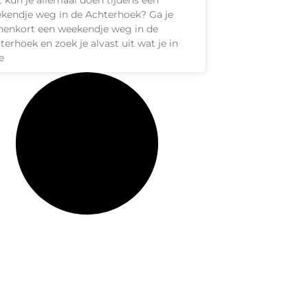
 kun je allemaal doen tijdens een
kendje weg in de Achterhoek? Ga je
nenkort een weekendje weg in de
terhoek en zoek je alvast uit wat je in
e