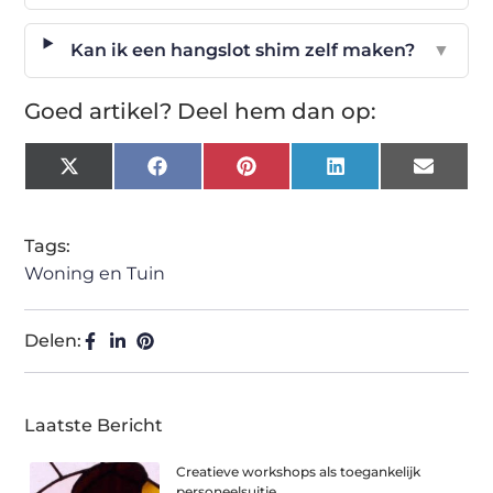
Kan ik een hangslot shim zelf maken?
▼
Goed artikel? Deel hem dan op:
X
Facebook
Pinterest
LinkedIn
Email
(Twitter)
Tags:
Woning en Tuin
Delen:
Laatste Bericht
Creatieve workshops als toegankelijk
personeelsuitje