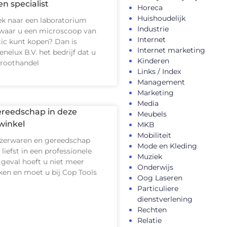
en specialist
Horeca
Huishoudelijk
ek naar een laboratorium
Industrie
waar u een microscoop van
Internet
ic kunt kopen? Dan is
Internet marketing
elux B.V. het bedrijf dat u
Kinderen
groothandel
Links / Index
Management
Marketing
Media
reedschap in deze
Meubels
winkel
MKB
Mobiliteit
jzerwaren en gereedschap
Mode en Kleding
 liefst in een professionele
Muziek
t geval hoeft u niet meer
Onderwijs
ken en moet u bij Cop Tools
Oog Laseren
Particuliere
dienstverlening
Rechten
Relatie