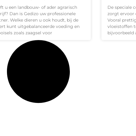
ft u een landbouw- of ader agrarisch
De speciale c
rijf? Dan is Gedizo uw professionele
zorgt ervoor 
tner. Welke dieren u ook houdt, bij de
Vooral pretti
ert kunt uitgebalanceerde voeding en
vloeistoffen 
ooisels zoals zaagsel voor
bijvoorbeeld 