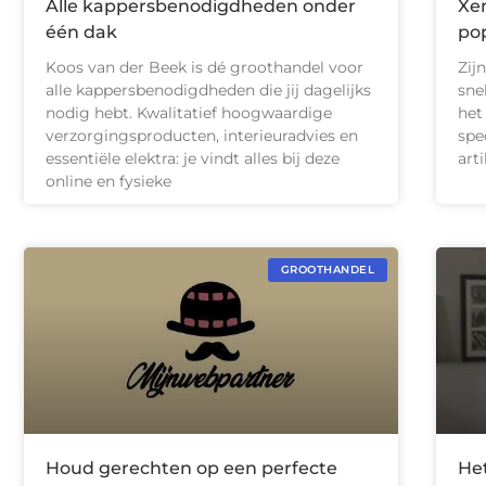
Alle kappersbenodigdheden onder
Xen
één dak
po
Koos van der Beek is dé groothandel voor
Zij
alle kappersbenodigdheden die jij dagelijks
sne
nodig hebt. Kwalitatief hoogwaardige
het
verzorgingsproducten, interieuradvies en
spe
essentiële elektra: je vindt alles bij deze
art
online en fysieke
GROOTHANDEL
Houd gerechten op een perfecte
He