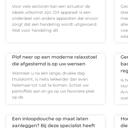
Voor vele sectoren kan een actuator de
Ged
ideale uitkomst zijn. Dit apparaat is een
ste
onderdeel van andere apparaten dat ervoor
men
zorgt dat een handeling wordt uitgevoerd.
all
Wat voor handeling dit
voe
sal
Plof neer op een moderne relaxstoel
Ge
die afgestemd is op uw wensen
bad
re
Wanneer u na een lange, drukke dag
thuiskomt, is niets lekkerder dan even
Is 
helemaal tot rust te komen. Schiet uw
Hom
pantoffels aan en ga op uw favoriete plek
Arn
op de
zoe
Een inloopdouche op maat laten
Ho
aanleggen? Bij deze specialist heeft
die