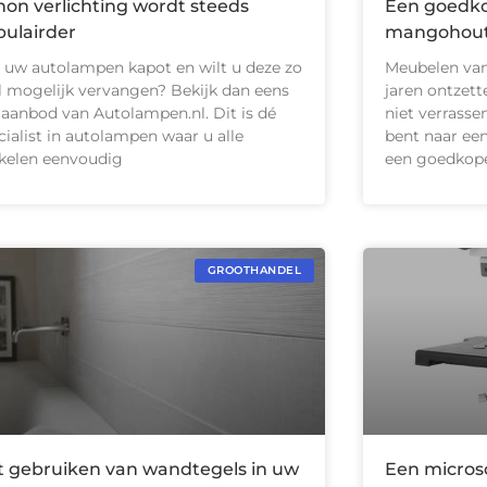
on verlichting wordt steeds
Een goedko
pulairder
mangohout
n uw autolampen kapot en wilt u deze zo
Meubelen van
l mogelijk vervangen? Bekijk dan eens
jaren ontzett
 aanbod van Autolampen.nl. Dit is dé
niet verrasse
cialist in autolampen waar u alle
bent naar een
ikelen eenvoudig
een goedkop
GROOTHANDEL
t gebruiken van wandtegels in uw
Een micros