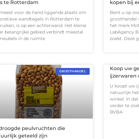
is te Rotterdam
kopen bij e
meest voor de hand liggende plaats om
Bent u op zo
oratieve wandtegels in Rotterdam te
groothandel 
ruiken, is op een achterwand. Het kleine
het merk Mot
r belangrijke gebied verbindt meestal
LabAgency Ben
meubels in de ruimte
zoekt. Deze 
Koop uw ge
GROOTHANDEL
ijzerwaren 
U koopt uw i
natuurlijk het
winkel. In da
verder te zoe
BVBA
droogde peulvruchten die
uurlijk geteeld zijn