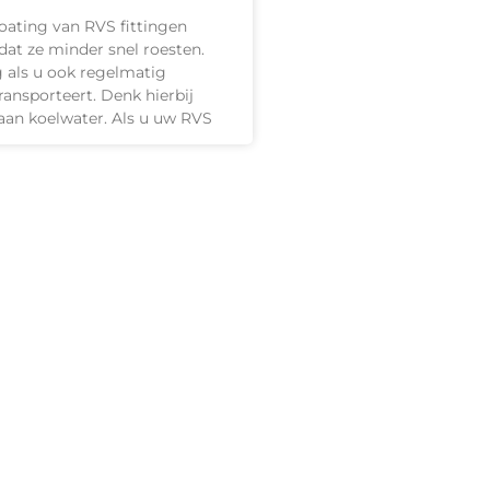
oating van RVS fittingen
dat ze minder snel roesten.
g als u ook regelmatig
transporteert. Denk hierbij
aan koelwater. Als u uw RVS