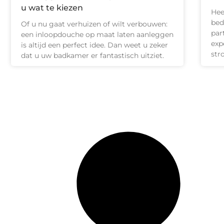
u wat te kiezen
Hee
bed
Of u nu gaat verhuizen of wilt verbouwen:
par
een inloopdouche op maat laten aanleggen
exp
is altijd een perfect idee. Dan weet u zeker
str
dat u uw badkamer er fantastisch uitziet.