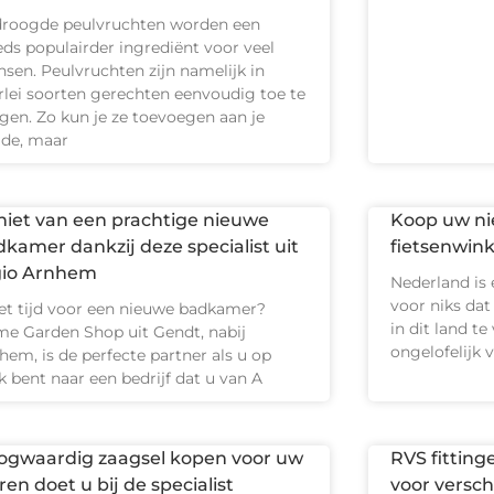
roogde peulvruchten worden een
eds populairder ingrediënt voor veel
sen. Peulvruchten zijn namelijk in
erlei soorten gerechten eenvoudig toe te
gen. Zo kun je ze toevoegen aan je
ade, maar
niet van een prachtige nieuwe
Koop uw nie
kamer dankzij deze specialist uit
fietsenwink
gio Arnhem
Nederland is e
voor niks da
het tijd voor een nieuwe badkamer?
in dit land te
e Garden Shop uit Gendt, nabij
ongelofelijk 
hem, is de perfecte partner als u op
k bent naar een bedrijf dat u van A
ogwaardig zaagsel kopen voor uw
RVS fitting
ren doet u bij de specialist
voor versch