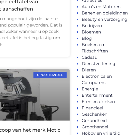
Attracties
pe eettafel van
Auto’s en Motoren
 aanschaffen
Banen en opleidingen
 mangohout zijn de laatste
Beauty en verzorging
end populair geworden. Dat is
Bedrijven
nd! Zeker wanneer u op zoek
Bloemen
 eettafel is het erg lastig om
Blog
e
Boeken en
Tijdschriften
Cadeau
Dienstverlening
Dieren
GROOTHANDEL
Electronica en
Computers
Energie
Entertainment
Eten en drinken
Financieel
Geschenken
Gezondheid
Groothandel
coop van het merk Motic
Hobby en vrije tijd