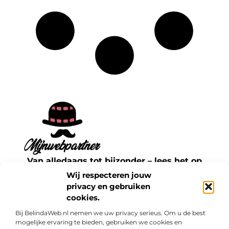
Van alledaags tot bijzonder – lees het op
mijnwebpartner.nl.
Wij respecteren jouw
Ontdek inspirerende blogs en artikelen over
privacy en gebruiken
cookies.
alles wat het dagelijks leven te bieden heeft.
Bij BelindaWeb.nl nemen we uw privacy serieus. Om u de best
Bericht categorie
mogelijke ervaring te bieden, gebruiken we cookies en