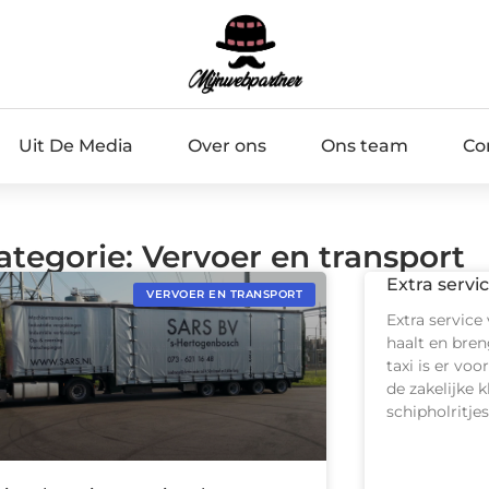
Uit De Media
Over ons
Ons team
Co
ategorie: Vervoer en transport
Extra servi
VERVOER EN TRANSPORT
Extra service
haalt en bren
taxi is er voo
de zakelijke 
schipholritjes