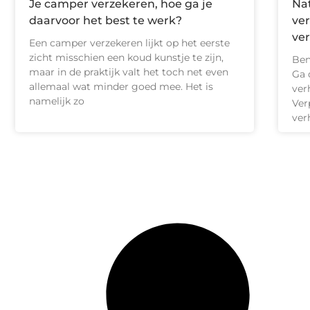
Je camper verzekeren, hoe ga je
Nat
daarvoor het best te werk?
ver
ver
Een camper verzekeren lijkt op het eerste
zicht misschien een koud kunstje te zijn,
Ben
maar in de praktijk valt het toch net even
Ga 
allemaal wat minder goed mee. Het is
ver
namelijk zo
Ver
ver