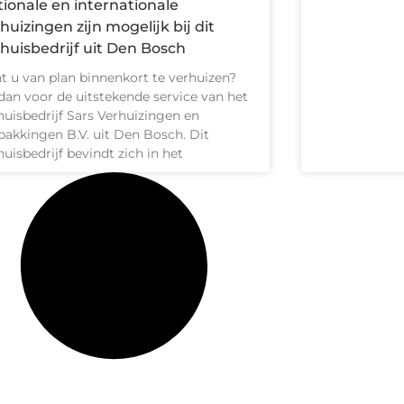
ionale en internationale
huizingen zijn mogelijk bij dit
huisbedrijf uit Den Bosch
t u van plan binnenkort te verhuizen?
dan voor de uitstekende service van het
huisbedrijf Sars Verhuizingen en
pakkingen B.V. uit Den Bosch. Dit
huisbedrijf bevindt zich in het