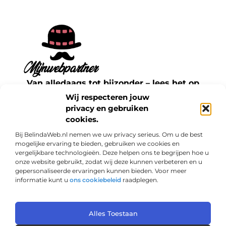
Van alledaags tot bijzonder – lees het op
mijnwebpartner.nl.
Wij respecteren jouw
Ontdek inspirerende blogs en artikelen over
privacy en gebruiken
cookies.
alles wat het dagelijks leven te bieden heeft.
Bij BelindaWeb.nl nemen we uw privacy serieus. Om u de best
Bericht categorie
mogelijke ervaring te bieden, gebruiken we cookies en
vergelijkbare technologieën. Deze helpen ons te begrijpen hoe u
onze website gebruikt, zodat wij deze kunnen verbeteren en u
gepersonaliseerde ervaringen kunnen bieden. Voor meer
informatie kunt u
ons cookiebeleid
raadplegen.
Onze informatie
Links kopen: een slimme zet voor jouw SEO of een risico?
Geld verdienen met je website: haal het maximale uit je online aanwezigheid
Alles Toestaan