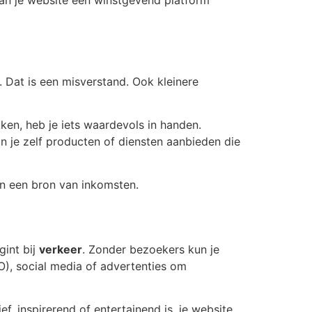
 van je website een winstgevend platform
Dat is een misverstand. Ook kleinere
kken, heb je iets waardevols in handen.
 je zelf producten of diensten aanbieden die
in een bron van inkomsten.
gint bij
verkeer
. Zonder bezoekers kun je
O), social media of advertenties om
f, inspirerend of entertainend is, je website