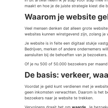
In dit artikel neem ik je stap voor stap mee 
maakt en hoe je de juiste strategie kiest die 
Waarom je website ge
Veel mensen denken dat alleen grote website
websites kunnen winstgevend zijn, zolang je
Je website is in feite een digitaal stukje vas
Bedrijven, merken of andere ondernemers will
aansluiten bij de behoeften van je bezoekers.
Of je nu 500 of 50.000 bezoekers per maand h
De basis: verkeer, wa
Voordat je geld kunt verdienen met je website
geen inkomsten verwachten. Daarom is het be
bezoekers naar je website te trekken.
Vervolgens draait het om
waarde
. Je bezoeke