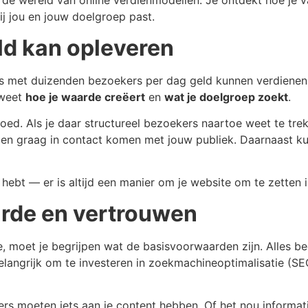
in de wereld van online verdienmodellen. Je ontdekt hoe je
bij jou en jouw doelgroep past.
ld kan opleveren
s met duizenden bezoekers per dag geld kunnen verdienen. 
 weet
hoe je waarde creëert
en
wat je doelgroep zoekt
.
tgoed. Als je daar structureel bezoekers naartoe weet te tre
en graag in contact komen met jouw publiek. Daarnaast kun
ebt — er is altijd een manier om je website om te zetten 
arde en vertrouwen
, moet je begrijpen wat de basisvoorwaarden zijn. Alles be
langrijk om te investeren in zoekmachineoptimalisatie (SE
rs moeten iets aan je content hebben. Of het nou informatie