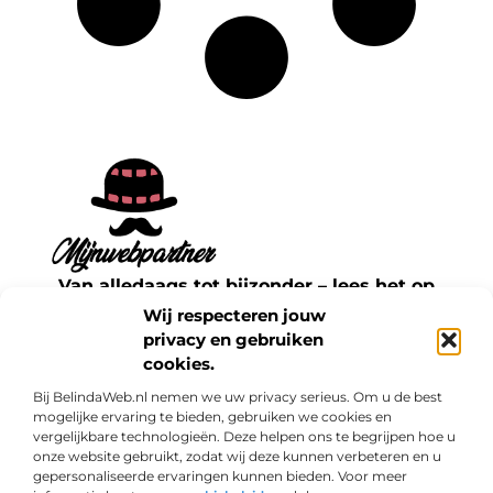
Van alledaags tot bijzonder – lees het op
mijnwebpartner.nl.
Wij respecteren jouw
Ontdek inspirerende blogs en artikelen over
privacy en gebruiken
cookies.
alles wat het dagelijks leven te bieden heeft.
Bij BelindaWeb.nl nemen we uw privacy serieus. Om u de best
Bericht categorie
mogelijke ervaring te bieden, gebruiken we cookies en
vergelijkbare technologieën. Deze helpen ons te begrijpen hoe u
onze website gebruikt, zodat wij deze kunnen verbeteren en u
gepersonaliseerde ervaringen kunnen bieden. Voor meer