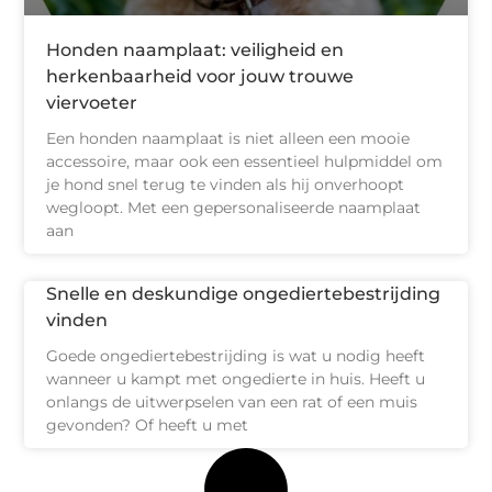
Honden naamplaat: veiligheid en
herkenbaarheid voor jouw trouwe
viervoeter
Een honden naamplaat is niet alleen een mooie
accessoire, maar ook een essentieel hulpmiddel om
je hond snel terug te vinden als hij onverhoopt
wegloopt. Met een gepersonaliseerde naamplaat
aan
Snelle en deskundige ongediertebestrijding
vinden
Goede ongediertebestrijding is wat u nodig heeft
wanneer u kampt met ongedierte in huis. Heeft u
onlangs de uitwerpselen van een rat of een muis
gevonden? Of heeft u met