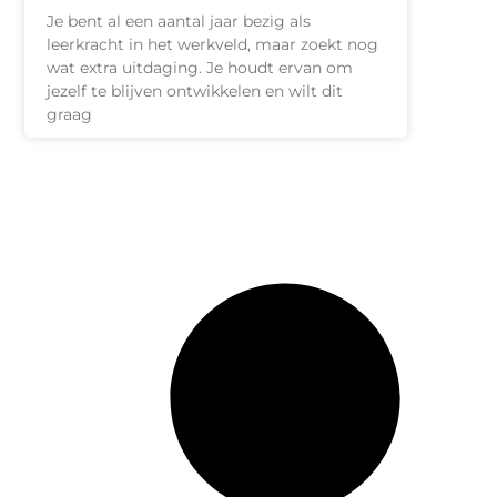
Je bent al een aantal jaar bezig als
leerkracht in het werkveld, maar zoekt nog
wat extra uitdaging. Je houdt ervan om
jezelf te blijven ontwikkelen en wilt dit
graag