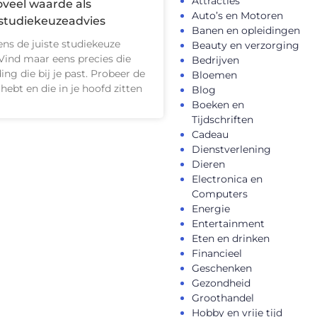
Attracties
oveel waarde als
Auto’s en Motoren
studiekeuzeadvies
Banen en opleidingen
ns de juiste studiekeuze
Beauty en verzorging
ind maar eens precies die
Bedrijven
ing die bij je past. Probeer de
Bloemen
e hebt en die in je hoofd zitten
Blog
Boeken en
Tijdschriften
Cadeau
Dienstverlening
Dieren
Electronica en
Computers
Energie
Entertainment
Eten en drinken
Financieel
Geschenken
Gezondheid
Groothandel
Hobby en vrije tijd