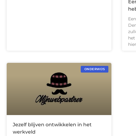
Ee
he
Een
Den
zul
het
hie
ONDERWIJS
Jezelf blijven ontwikkelen in het
werkveld