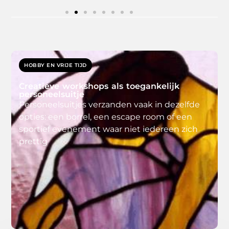
HOBBY EN VRIJE TIJD
Creatieve workshops als toegankelijk
personeelsuitje
Personeelsuitjes verzanden vaak in dezelfde
opties: een borrel, een escape room of een
sportief evenement waar niet iedereen zich
prettig