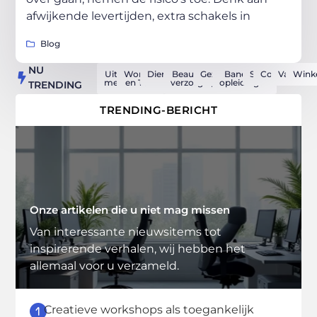
afwijkende levertijden, extra schakels in
Blog
NU
Uit de
Woning
Dienstverlening
Beauty en
Gezondheid
Banen en
Sport
Computers
Vakantie
Wink
media
en Tuin
verzorging
opleidingen
TRENDING
TRENDING-BERICHT
Onze artikelen die u niet mag missen
Van interessante nieuwsitems tot
inspirerende verhalen, wij hebben het
allemaal voor u verzameld.
Creatieve workshops als toegankelijk