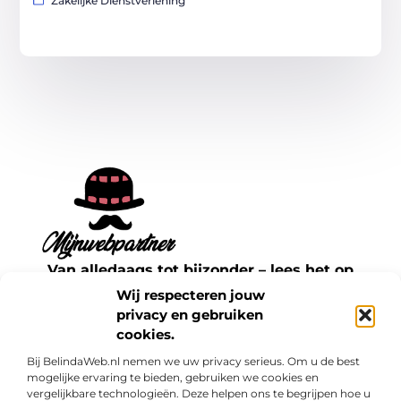
Zakelijke Dienstverlening
Van alledaags tot bijzonder – lees het op
mijnwebpartner.nl.
Wij respecteren jouw
Ontdek inspirerende blogs en artikelen over
privacy en gebruiken
cookies.
alles wat het dagelijks leven te bieden heeft.
Bij BelindaWeb.nl nemen we uw privacy serieus. Om u de best
Bericht categorie
mogelijke ervaring te bieden, gebruiken we cookies en
vergelijkbare technologieën. Deze helpen ons te begrijpen hoe u