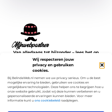
Van alledaags tot bijzonder – lees het op
mijnwebpartner.nl.
Wij respecteren jouw
Ontdek inspirerende blogs en artikelen over
privacy en gebruiken
cookies.
alles wat het dagelijks leven te bieden heeft.
Bij BelindaWeb.nl nemen we uw privacy serieus. Om u de best
Bericht categorie
mogelijke ervaring te bieden, gebruiken we cookies en
vergelijkbare technologieën. Deze helpen ons te begrijpen hoe u
onze website gebruikt, zodat wij deze kunnen verbeteren en u
gepersonaliseerde ervaringen kunnen bieden. Voor meer
informatie kunt u
ons cookiebeleid
raadplegen.
Onze informatie
Links kopen: een slimme zet voor jouw SEO of een risico?
Geld verdienen met je website: haal het maximale uit je online aanwezigheid