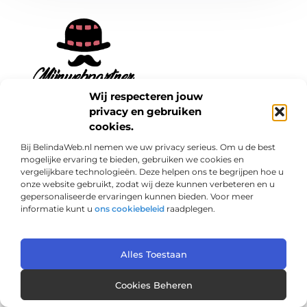
Wij respecteren jouw
Van alledaags tot bijzonder – lees het op
privacy en gebruiken
mijnwebpartner.nl.
cookies.
Ontdek inspirerende blogs en artikelen over
alles wat het dagelijks leven te bieden heeft.
Bij BelindaWeb.nl nemen we uw privacy serieus. Om u de best
mogelijke ervaring te bieden, gebruiken we cookies en
vergelijkbare technologieën. Deze helpen ons te begrijpen hoe u
Bericht categorie
onze website gebruikt, zodat wij deze kunnen verbeteren en u
gepersonaliseerde ervaringen kunnen bieden. Voor meer
informatie kunt u
ons cookiebeleid
raadplegen.
Onze informatie
Alles Toestaan
Links kopen: een slimme zet voor jouw SEO of een risico?
Geld verdienen met je website: haal het maximale uit je online aanwezigheid
Cookies Beheren
@2025 www.mijnwebpartner.nl. All Right Reserved.