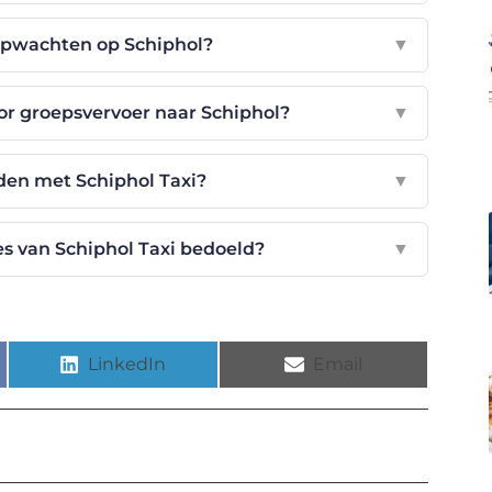
 opwachten op Schiphol?
▼
or groepsvervoer naar Schiphol?
▼
jden met Schiphol Taxi?
▼
ces van Schiphol Taxi bedoeld?
▼
LinkedIn
Email