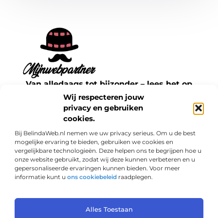
Van alledaags tot bijzonder – lees het op
mijnwebpartner.nl.
Wij respecteren jouw
Ontdek inspirerende blogs en artikelen over
privacy en gebruiken
cookies.
alles wat het dagelijks leven te bieden heeft.
Bij BelindaWeb.nl nemen we uw privacy serieus. Om u de best
Bericht categorie
mogelijke ervaring te bieden, gebruiken we cookies en
vergelijkbare technologieën. Deze helpen ons te begrijpen hoe u
onze website gebruikt, zodat wij deze kunnen verbeteren en u
gepersonaliseerde ervaringen kunnen bieden. Voor meer
informatie kunt u
ons cookiebeleid
raadplegen.
Onze informatie
Links kopen: een slimme zet voor jouw SEO of een risico?
Geld verdienen met je website: haal het maximale uit je online aanwezigheid
Alles Toestaan