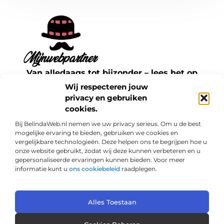
Van alledaags tot bijzonder – lees het op
mijnwebpartner.nl.
Wij respecteren jouw
Ontdek inspirerende blogs en artikelen over
privacy en gebruiken
cookies.
alles wat het dagelijks leven te bieden heeft.
Bij BelindaWeb.nl nemen we uw privacy serieus. Om u de best
Bericht categorie
mogelijke ervaring te bieden, gebruiken we cookies en
vergelijkbare technologieën. Deze helpen ons te begrijpen hoe u
onze website gebruikt, zodat wij deze kunnen verbeteren en u
gepersonaliseerde ervaringen kunnen bieden. Voor meer
informatie kunt u
ons cookiebeleid
raadplegen.
Onze informatie
Links kopen: een slimme zet voor jouw SEO of een risico?
Geld verdienen met je website: haal het maximale uit je online aanwezigheid
Alles Toestaan
@2025 www.mijnwebpartner.nl. All Right Reserved.