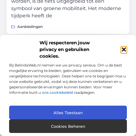
worden, is de fiets uitgegroeid tot een
symbool van groene mobiliteit. Het moderne
tijdperk heeft de
Aanbiedingen
Wij respecteren jouw
privacy en gebruiken
AANBIEDINGEN
cookies.
Bij BelindaWeb.nl nemen we uw privacy serieus. Om u de best
mogelijke ervaring te bieden, gebruiken we cookies en
vergelijkbare technologieën. Deze helpen ons te begrijpen hoe u
onze website gebruikt, zodat wij deze kunnen verbeteren en u
gepersonaliseerde ervaringen kunnen bieden. Voor meer
informatie kunt u
ons cookiebeleid
raadplegen.
De evolutie van huishoudelijke apparaten: van
concept tot uitvoering
In de moderne wereld zijn huishoudelijke
apparaten niet meer weg te denken uit ons
Alles Toestaan
dagelijks leven. Ze maken ons leven
gemakkelijker, efficiënter en comfortabeler.
Cookies Beheren
Maar