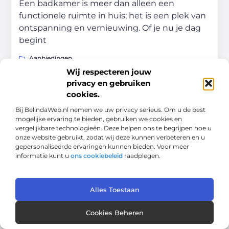
Een badkamer is meer dan alleen een
functionele ruimte in huis; het is een plek van
ontspanning en vernieuwing. Of je nu je dag
begint
Aanbiedingen
Wij respecteren jouw
privacy en gebruiken
cookies.
Bij BelindaWeb.nl nemen we uw privacy serieus. Om u de best
AANBIEDINGEN
mogelijke ervaring te bieden, gebruiken we cookies en
vergelijkbare technologieën. Deze helpen ons te begrijpen hoe u
onze website gebruikt, zodat wij deze kunnen verbeteren en u
gepersonaliseerde ervaringen kunnen bieden. Voor meer
informatie kunt u
ons cookiebeleid
raadplegen.
Propenda – Samenleven in de kijker: is co-living
Alles Toestaan
iets voor jou?
Gedeelde woonvormen winnen de laatste
tien jaar aan populariteit. Deze alternatieve
Cookies Beheren
levensstijl biedt tal van voordelen, zoals een