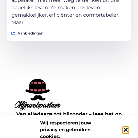
apparaten niet meer weg te denken uit ons
dagelijks leven. Ze maken ons leven
gemakkelijker, efficiënter en comfortabeler.
Maar
Aanbiedingen
Van alledaags tot bijzonder – lees het op
mijnwebpartner.nl.
Wij respecteren jouw
Ontdek inspirerende blogs en artikelen over
privacy en gebruiken
cookies.
alles wat het dagelijks leven te bieden heeft.