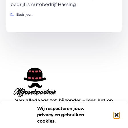
bedrijf is Autobedrijf Hassing
Bedrijven
Van alledaags tot bijzonder – lees het op
mijnwebpartner.nl.
Wij respecteren jouw
Ontdek inspirerende blogs en artikelen over
privacy en gebruiken
cookies.
alles wat het dagelijks leven te bieden heeft.