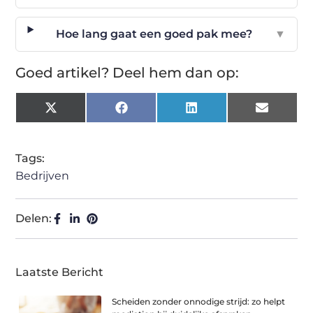
Hoe lang gaat een goed pak mee?
▼
Goed artikel? Deel hem dan op:
X
Facebook
LinkedIn
Email
(Twitter)
Tags:
Bedrijven
Delen:
Laatste Bericht
Scheiden zonder onnodige strijd: zo helpt