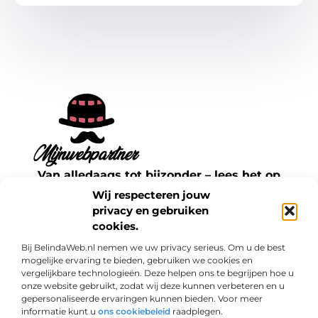
Van alledaags tot bijzonder – lees het op
mijnwebpartner.nl.
Wij respecteren jouw
Ontdek inspirerende blogs en artikelen over
privacy en gebruiken
cookies.
alles wat het dagelijks leven te bieden heeft.
Bij BelindaWeb.nl nemen we uw privacy serieus. Om u de best
Bericht categorie
mogelijke ervaring te bieden, gebruiken we cookies en
vergelijkbare technologieën. Deze helpen ons te begrijpen hoe u
onze website gebruikt, zodat wij deze kunnen verbeteren en u
gepersonaliseerde ervaringen kunnen bieden. Voor meer
informatie kunt u
ons cookiebeleid
raadplegen.
Onze informatie