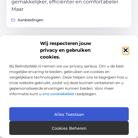
gemakkelijker, efficiënter en comfortabeler.
Maar
Aanbiedingen
Wij respecteren jouw
privacy en gebruiken
cookies.
Bij BelindaWeb.nl nemen we uw privacy serieus. Om u de best
mogelijke ervaring te bieden, gebruiken we cookies en
vergelijkbare technologieën. Deze helpen ons te begrijpen hoe u
onze website gebruikt, zodat wij deze kunnen verbeteren en u
gepersonaliseerde ervaringen kunnen bieden. Voor meer
informatie kunt u
ons cookiebeleid
raadplegen.
Van alledaags tot bijzonder – lees het op
mijnwebpartner.nl.
Alles Toestaan
Ontdek inspirerende blogs en artikelen over
alles wat het dagelijks leven te bieden heeft.
Cookies Beheren
Bericht categorie