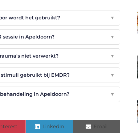
or wordt het gebruikt?
▼
sessie in Apeldoorn?
▼
trauma's niet verwerkt?
▼
stimuli gebruikt bij EMDR?
▼
behandeling in Apeldoorn?
▼
nterest
LinkedIn
Email