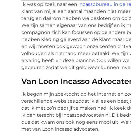
Ik was op zoek naar een
incassobureau in de re
klant van mij al een aantal maanden niet meer b
terug en daarom hebben we besloten om op zoe
We zijn samen eigenaar van ons bedrijf en ik 
compagnon zich kan focussen op de andere bel
hebben kleding geleverd aan de klant maar deze
en wij moeten ook gewoon onze centen ontva
volhouden als niemand meer betaald. We zijn w
ervaring heeft en deze branche. Ook willen we g
gebeuren zodat we dit geld weer kunnen inves
Van Loon Incasso Advocate
Ik begon mijn zoektocht op het internet en zo
verschillende websites zodat ik alles een beet
dat ik met zo’n bedrijf te maken had. Ik keek 
ik dan terecht bij incassoadvocaten.nl. Dit bedr
dus dat kwam ons ook nog eens mooi uit. We 
met van Loon incasso advocaten.