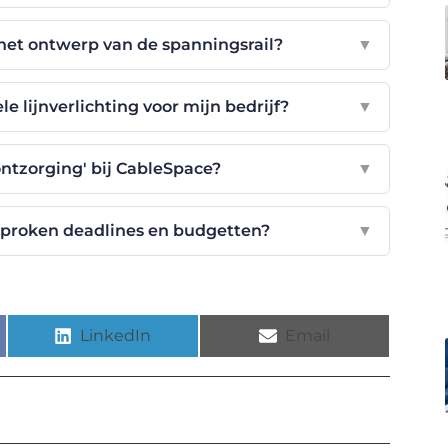
et ontwerp van de spanningsrail?
▼
e lijnverlichting voor mijn bedrijf?
▼
ntzorging' bij CableSpace?
▼
proken deadlines en budgetten?
▼
LinkedIn
Email