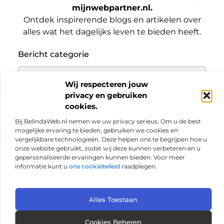
mijnwebpartner.nl.
Ontdek inspirerende blogs en artikelen over
alles wat het dagelijks leven te bieden heeft.
Bericht categorie
Wij respecteren jouw
privacy en gebruiken
Onze informatie
cookies.
Links kopen: een slimme zet voor jouw SEO of een risico?
Geld verdienen met je website: haal het maximale uit je online aanwezigheid
Bij BelindaWeb.nl nemen we uw privacy serieus. Om u de best
mogelijke ervaring te bieden, gebruiken we cookies en
vergelijkbare technologieën. Deze helpen ons te begrijpen hoe u
@2025 www.mijnwebpartner.nl. All Right Reserved.
onze website gebruikt, zodat wij deze kunnen verbeteren en u
gepersonaliseerde ervaringen kunnen bieden. Voor meer
informatie kunt u
ons cookiebeleid
raadplegen.
Alles Toestaan
Cookies Beheren