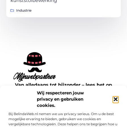
kunststofbewerking
Industrie
Van alledaags tot bijzonder – lees het op
mijnwebpartner.nl.
Wij respecteren jouw
Ontdek inspirerende blogs en artikelen over
privacy en gebruiken
cookies.
alles wat het dagelijks leven te bieden heeft.
Bij BelindaWeb.nl nemen we uw privacy serieus. Om u de best
Bericht categorie
mogelijke ervaring te bieden, gebruiken we cookies en
vergelijkbare technologieën. Deze helpen ons te begrijpen hoe u