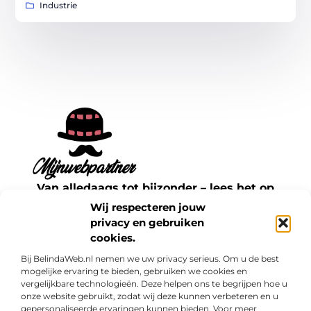
Industrie
Van alledaags tot bijzonder – lees het op
mijnwebpartner.nl.
Wij respecteren jouw
Ontdek inspirerende blogs en artikelen over
privacy en gebruiken
cookies.
alles wat het dagelijks leven te bieden heeft.
Bij BelindaWeb.nl nemen we uw privacy serieus. Om u de best
Bericht categorie
mogelijke ervaring te bieden, gebruiken we cookies en
vergelijkbare technologieën. Deze helpen ons te begrijpen hoe u
onze website gebruikt, zodat wij deze kunnen verbeteren en u
gepersonaliseerde ervaringen kunnen bieden. Voor meer