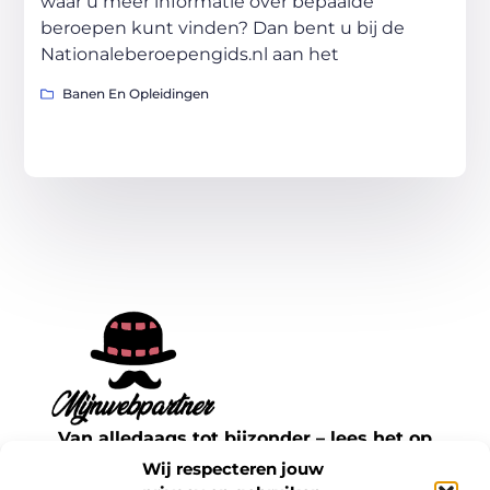
waar u meer informatie over bepaalde
beroepen kunt vinden? Dan bent u bij de
Nationaleberoepengids.nl aan het
Banen En Opleidingen
Van alledaags tot bijzonder – lees het op
mijnwebpartner.nl.
Wij respecteren jouw