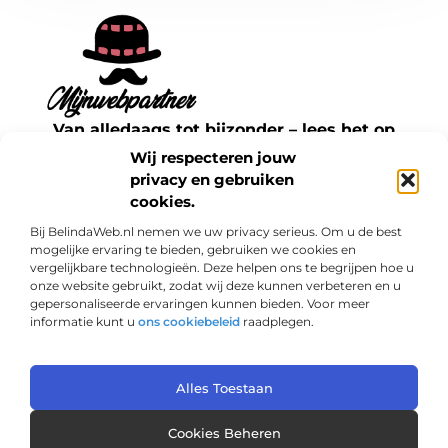
Van alledaags tot bijzonder – lees het op
mijnwebpartner.nl.
Wij respecteren jouw
Ontdek inspirerende blogs en artikelen over
privacy en gebruiken
cookies.
alles wat het dagelijks leven te bieden heeft.
Bij BelindaWeb.nl nemen we uw privacy serieus. Om u de best
Bericht categorie
mogelijke ervaring te bieden, gebruiken we cookies en
vergelijkbare technologieën. Deze helpen ons te begrijpen hoe u
onze website gebruikt, zodat wij deze kunnen verbeteren en u
gepersonaliseerde ervaringen kunnen bieden. Voor meer
informatie kunt u
ons cookiebeleid
raadplegen.
Onze informatie
Links kopen: een slimme zet voor jouw SEO of een risico?
Geld verdienen met je website: haal het maximale uit je online aanwezigheid
Alles Toestaan
@2025 www.mijnwebpartner.nl. All Right Reserved.
Cookies Beheren