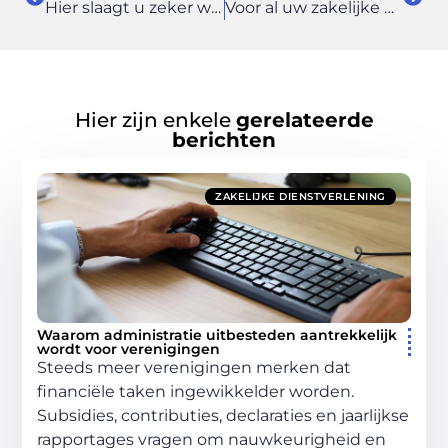
Hier slaagt u zeker wanneer u tapijt in uw kantoor wilt leggen
Voor al uw zakelijke en particuliere verzekeringen in de regio Utrecht kunt u hier terecht
Hier zijn enkele
gerelateerde
berichten
ZAKELIJKE DIENSTVERLENING
Waarom administratie uitbesteden aantrekkelijk
wordt voor verenigingen
Steeds meer verenigingen merken dat
financiële taken ingewikkelder worden.
Subsidies, contributies, declaraties en jaarlijkse
rapportages vragen om nauwkeurigheid en