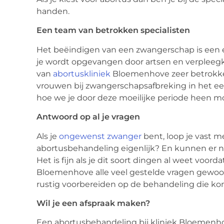
handen.
Een team van betrokken specialisten
Het beëindigen van een zwangerschap is een em
je wordt opgevangen door artsen en verpleegk
van
abortuskliniek
Bloemenhove zeer betrokken
vrouwen bij zwangerschapsafbreking in het ee
hoe we je door deze moeilijke periode heen m
Antwoord op al je vragen
Als je
ongewenst zwanger
bent, loop je vast 
abortusbehandeling eigenlijk? En kunnen er 
Het is fijn als je dit soort dingen al weet voor
Bloemenhove alle veel gestelde vragen gewoon o
rustig voorbereiden op de behandeling die ko
Wil je een afspraak maken?
Een abortusbehandeling bij kliniek Bloemenho