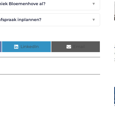
iniek Bloemenhove al?
▼
afspraak inplannen?
▼
LinkedIn
Email