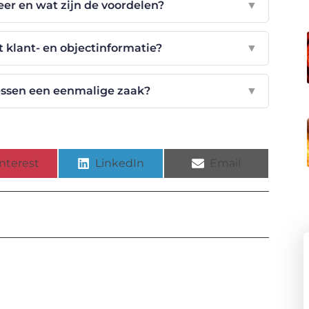
eer en wat zijn de voordelen?
▼
t klant- en objectinformatie?
▼
cessen een eenmalige zaak?
▼
nterest
LinkedIn
Email