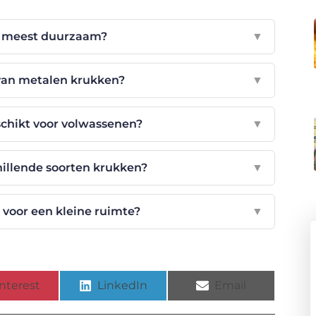
t meest duurzaam?
▼
 van metalen krukken?
▼
schikt voor volwassenen?
▼
illende soorten krukken?
▼
 voor een kleine ruimte?
▼
nterest
LinkedIn
Email