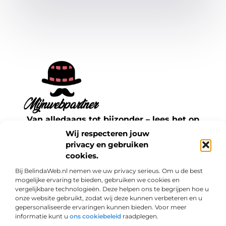
Van alledaags tot bijzonder – lees het op
mijnwebpartner.nl.
Wij respecteren jouw
Ontdek inspirerende blogs en artikelen over
privacy en gebruiken
cookies.
alles wat het dagelijks leven te bieden heeft.
Bij BelindaWeb.nl nemen we uw privacy serieus. Om u de best
Bericht categorie
mogelijke ervaring te bieden, gebruiken we cookies en
vergelijkbare technologieën. Deze helpen ons te begrijpen hoe u
onze website gebruikt, zodat wij deze kunnen verbeteren en u
gepersonaliseerde ervaringen kunnen bieden. Voor meer
informatie kunt u
ons cookiebeleid
raadplegen.
Onze informatie