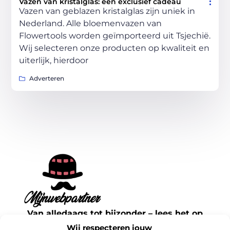
Vazen van kristalglas: een exclusief cadeau
Vazen van geblazen kristalglas zijn uniek in
Nederland. Alle bloemenvazen van
Flowertools worden geïmporteerd uit Tsjechië.
Wij selecteren onze producten op kwaliteit en
uiterlijk, hierdoor
Adverteren
Van alledaags tot bijzonder – lees het op
mijnwebpartner.nl.
Wij respecteren jouw