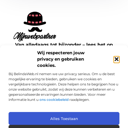
Van alledaags tot bijzonder – lees het op
mijnwebpartner.nl.
Wij respecteren jouw
Ontdek inspirerende blogs en artikelen over
privacy en gebruiken
cookies.
alles wat het dagelijks leven te bieden heeft.
Bij BelindaWeb.nl nemen we uw privacy serieus. Om u de best
Bericht categorie
mogelijke ervaring te bieden, gebruiken we cookies en
vergelijkbare technologieën. Deze helpen ons te begrijpen hoe u
onze website gebruikt, zodat wij deze kunnen verbeteren en u
gepersonaliseerde ervaringen kunnen bieden. Voor meer
informatie kunt u
ons cookiebeleid
raadplegen.
Onze informatie
Links kopen: een slimme zet voor jouw SEO of een risico?
Geld verdienen met je website: haal het maximale uit je online aanwezigheid
Alles Toestaan