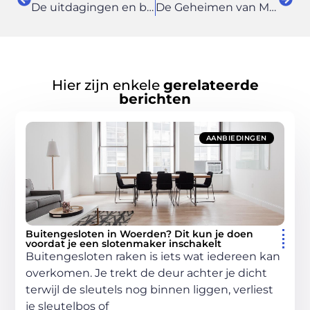
De uitdagingen en beloningen van het reageren op de vacature hovenier in Ede
De Geheimen van Makelaar Zaanstad voor Succesvolle Vastgoedtransacties
Hier zijn enkele
gerelateerde
berichten
AANBIEDINGEN
Buitengesloten in Woerden? Dit kun je doen
voordat je een slotenmaker inschakelt
Buitengesloten raken is iets wat iedereen kan
overkomen. Je trekt de deur achter je dicht
terwijl de sleutels nog binnen liggen, verliest
je sleutelbos of