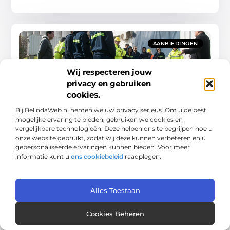
AANBIEDINGEN
Wij respecteren jouw
privacy en gebruiken
cookies.
Bij BelindaWeb.nl nemen we uw privacy serieus. Om u de best
Inzicht in bedrijfshulpverlening: jouw eerste
mogelijke ervaring te bieden, gebruiken we cookies en
verdedigingslinie
vergelijkbare technologieën. Deze helpen ons te begrijpen hoe u
Bedrijfshulpverlening (BHV) is een cruciaal
onze website gebruikt, zodat wij deze kunnen verbeteren en u
onderdeel van elke werkplek. Het zorgt ervoor
gepersonaliseerde ervaringen kunnen bieden. Voor meer
dat jij en je collega’s weten wat te doen in
informatie kunt u
ons cookiebeleid
raadplegen.
geval van
Aanbiedingen
Alles Toestaan
Cookies Beheren