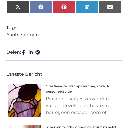
X
Facebook
Pinterest
LinkedIn
Email
(Twitter)
Tags:
Aanbiedingen
Delen:
Laatste Bericht
Creatieve workshops als toegankelijk
personeelsuitje
Personeelsuitjes verzanden
vaak in dezelfde opties: een
borrel, een escape room of
Scheiden zonder onnodige strijd: zo helpt