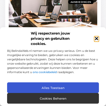
AANBIEDINGEN
Wij respecteren jouw
Ontdek de kracht van praktijkgerichte
mediation opleidingen
privacy en gebruiken
Mediation is een vakgebied dat steeds meer
cookies.
aan populariteit wint. Of je nu een ervaren
Bij BelindaWeb.nl nemen we uw privacy serieus. Om u de best
mediator bent of net begint, praktijkgerichte
mogelijke ervaring te bieden, gebruiken we cookies en
opleidingen kunnen je vaardigheden
vergelijkbare technologieën. Deze helpen ons te begrijpen hoe u
onze website gebruikt, zodat wij deze kunnen verbeteren en u
gepersonaliseerde ervaringen kunnen bieden. Voor meer
Aanbiedingen
informatie kunt u
ons cookiebeleid
raadplegen.
Alles Toestaan
AANBIEDINGEN
Cookies Beheren