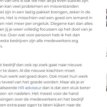
van ons is dat we niet altijd even subtiel zijn.
 gaan kan veel problemen en misverstanden
l zijn in een lastig pakket brengen, zeker in de
s. Het is misschien wel een goed om iemand in
nsen niet meer per ongeluk. Diegene kan dan alles
jij je weer volledig focussen op het doel van je
vice. Over wat voor persoon heb ik het dan
eeste bedrijven zijn alle medewerkers erg
en.
 dat bedrijf dan ook op zoek gaat naar nieuwe
r te doen. Al die nieuwe krachten moet
k hun werk wel goed doen. Ook moet hun werk
 teveel van het goede worden. Maar als je er
ialiseerde
HR adviseur
dan is dat een stuk beter
voor- en nadelen. Het meest voor de hand
lissingen over de medewerkers en het bedrijf
een extra paar ogen te laten kijken naar de