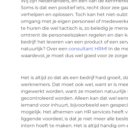
Wij zijn Nederlanders, en een van de kenmerken 
Soms is dat een positief iets, recht door zee
verhelpen en oplossen. Toch kan het niet-subtie
omgang met je eigen personeel of medewerker
te huren die wel tactisch is, zo beledig je me
omtrent de personeelszaken regelen en dan kan 
bedrijf: het leveren van een product of een ser
natuurlijk? Over een
consultant HRM
! In de m
waardevol, je moet dus wel goed voor ze zorg
Het is altijd zo dat als een bedrijf hard groeit,
werknemers. Dat moet ook wel, want er is mee
ingewerkt worden, want ze moeten natuurlij
gecontroleerd worden. Alleen kan dat wel eens
iemand voor inhuurt, bijvoorbeeld een gespec
mogelijk. Het afnemen van HR services heeft 
liggende voordeel, is dat je niet meer alle bes
intern hoeft te maken. Het is altijd handig om 