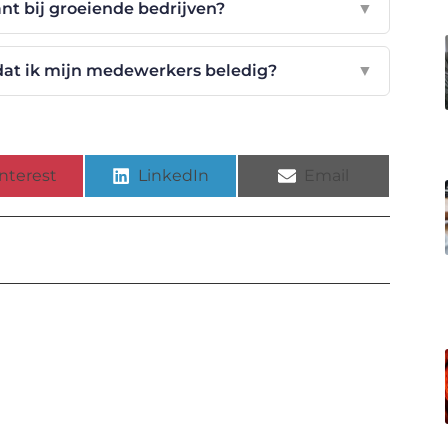
nt bij groeiende bedrijven?
▼
at ik mijn medewerkers beledig?
▼
nterest
LinkedIn
Email