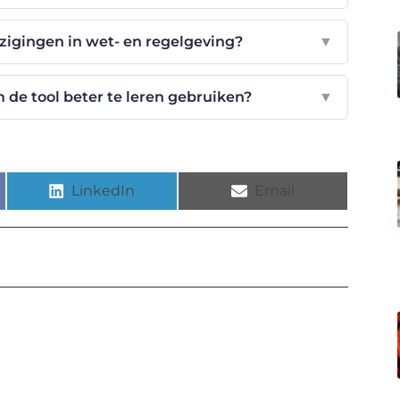
jzigingen in wet- en regelgeving?
▼
 de tool beter te leren gebruiken?
▼
LinkedIn
Email