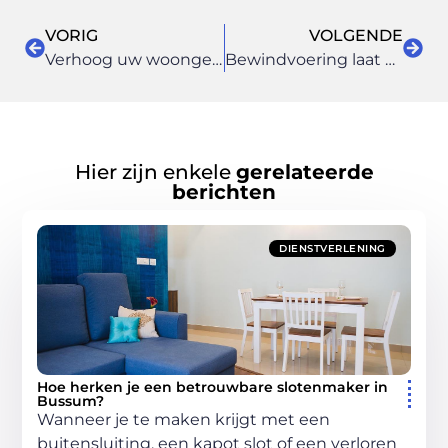
VORIG
VOLGENDE
Verhoog uw woongenot met goede geluidsisolatie in uw plafond
Bewindvoering laat u over aan een betrokken professional uit Noord-Holland
Hier zijn enkele
gerelateerde
berichten
DIENSTVERLENING
Hoe herken je een betrouwbare slotenmaker in
Bussum?
Wanneer je te maken krijgt met een
buitensluiting, een kapot slot of een verloren