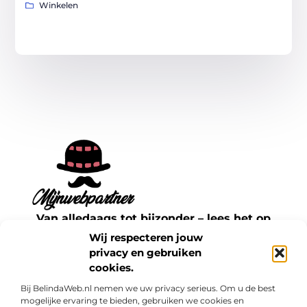
Winkelen
Van alledaags tot bijzonder – lees het op
mijnwebpartner.nl.
Wij respecteren jouw
Ontdek inspirerende blogs en artikelen over
privacy en gebruiken
cookies.
alles wat het dagelijks leven te bieden heeft.
Bij BelindaWeb.nl nemen we uw privacy serieus. Om u de best
Bericht categorie
mogelijke ervaring te bieden, gebruiken we cookies en