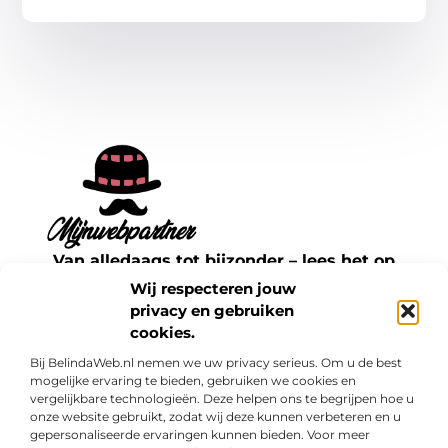
Van alledaags tot bijzonder – lees het op
mijnwebpartner.nl.
Wij respecteren jouw
Ontdek inspirerende blogs en artikelen over
privacy en gebruiken
cookies.
alles wat het dagelijks leven te bieden heeft.
Bij BelindaWeb.nl nemen we uw privacy serieus. Om u de best
Bericht categorie
mogelijke ervaring te bieden, gebruiken we cookies en
vergelijkbare technologieën. Deze helpen ons te begrijpen hoe u
onze website gebruikt, zodat wij deze kunnen verbeteren en u
gepersonaliseerde ervaringen kunnen bieden. Voor meer