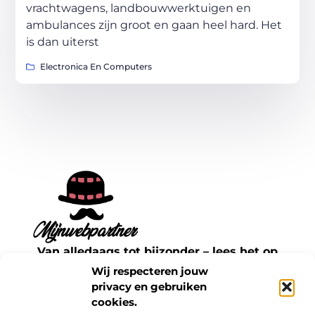
vrachtwagens, landbouwwerktuigen en
ambulances zijn groot en gaan heel hard. Het
is dan uiterst
Electronica En Computers
Van alledaags tot bijzonder – lees het op
mijnwebpartner.nl.
Wij respecteren jouw
Ontdek inspirerende blogs en artikelen over
privacy en gebruiken
cookies.
alles wat het dagelijks leven te bieden heeft.