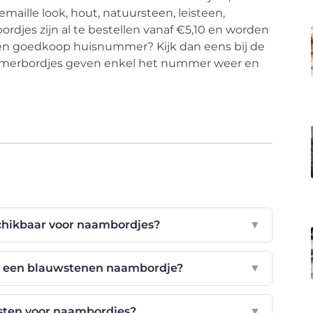
maille look, hout, natuursteen, leisteen,
rdjes zijn al te bestellen vanaf €5,10 en worden
een goedkoop huisnummer? Kijk dan eens bij de
merbordjes geven enkel het nummer weer en
chikbaar voor naambordjes?
▼
an een blauwstenen naambordje?
▼
sten voor naambordjes?
▼