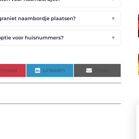
graniet naambordje plaatsen?
▼
optie voor huisnummers?
▼
nterest
LinkedIn
Email