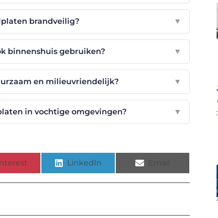
platen brandveilig?
▼
k binnenshuis gebruiken?
▼
urzaam en milieuvriendelijk?
▼
laten in vochtige omgevingen?
▼
nterest
LinkedIn
Email