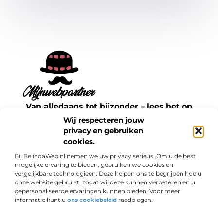
Van alledaags tot bijzonder – lees het op
mijnwebpartner.nl.
Wij respecteren jouw
Ontdek inspirerende blogs en artikelen over
privacy en gebruiken
cookies.
alles wat het dagelijks leven te bieden heeft.
Bij BelindaWeb.nl nemen we uw privacy serieus. Om u de best
Bericht categorie
mogelijke ervaring te bieden, gebruiken we cookies en
vergelijkbare technologieën. Deze helpen ons te begrijpen hoe u
onze website gebruikt, zodat wij deze kunnen verbeteren en u
gepersonaliseerde ervaringen kunnen bieden. Voor meer
informatie kunt u
ons cookiebeleid
raadplegen.
Onze informatie
Links kopen: een slimme zet voor jouw SEO of een risico?
Geld verdienen met je website: haal het maximale uit je online aanwezigheid